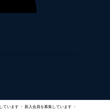
しています
・
新入会員を募集しています
・