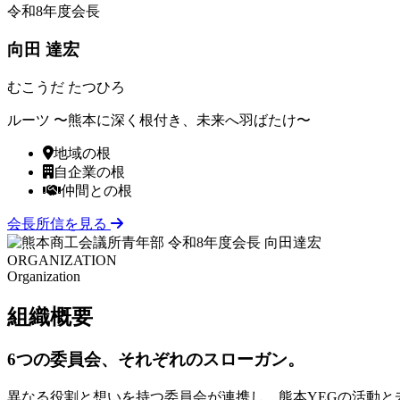
令和8年度会長
向田 達宏
むこうだ たつひろ
ルーツ 〜熊本に深く根付き、未来へ羽ばたけ〜
地域の根
自企業の根
仲間との根
会長所信を見る
ORGANIZAT
ION
Organization
組織
概要
6つの委員会、それぞれのスローガン。
異なる役割と想いを持つ委員会が連携し、熊本YEGの活動と